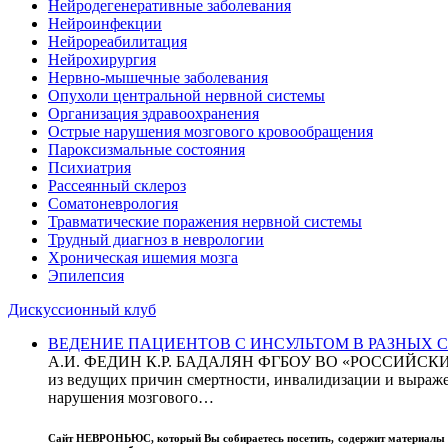
Нейродегенеративные заболевания
Нейроинфекции
Нейрореабилитация
Нейрохирургия
Нервно-мышечные заболевания
Опухоли центральной нервной системы
Организация здравоохранения
Острые нарушения мозгового кровообращения
Пароксизмальные состояния
Психиатрия
Рассеянный склероз
Соматоневрология
Травматические поражения нервной системы
Трудный диагноз в неврологии
Хроническая ишемия мозга
Эпилепсия
Дискуссионный клуб
ВЕДЕНИЕ ПАЦИЕНТОВ С ИНСУЛЬТОМ В РАЗНЫХ СТРАН
А.И. ФЕДИН К.Р. БАДАЛЯН ФГБОУ ВО «РОССИЙ
из ведущих причин смертности, инвалидизации и выражен
нарушения мозгового…
Сайт
НЕВРОНЬЮС
, который Вы собираетесь посетить, содержит материал