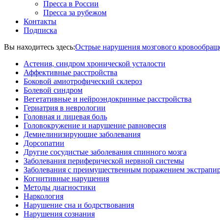
Пресса в России
Пресса за рубежом
Контакты
Подписка
Вы находитесь здесь:
Острые нарушения мозгового кровообращ
Астения, синдром хронической усталости
Аффективные расстройства
Боковой амиотрофический склероз
Болевой синдром
Вегетативные и нейроэндокринные расстройства
Гериатрия в неврологии
Головная и лицевая боль
Головокружение и нарушение равновесия
Демиелинизирующие заболевания
Дорсопатии
Другие сосудистые заболевания спинного мозга
Заболевания периферической нервной системы
Заболевания с преимущественным поражением экстрапи
Когнитивные нарушения
Методы диагностики
Наркология
Нарушение сна и бодрствования
Нарушения сознания