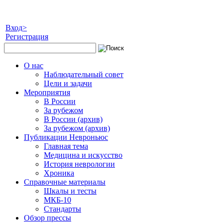
Вход>
Регистрация
О нас
Наблюдательный совет
Цели и задачи
Мероприятия
В России
За рубежом
В России (архив)
За рубежом (архив)
Публикации Невроньюс
Главная тема
Медицина и искусство
История неврологии
Хроника
Справочные материалы
Шкалы и тесты
МКБ-10
Стандарты
Обзор прессы