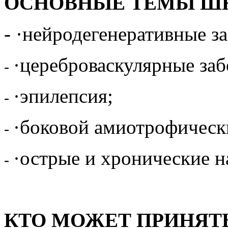
ОСНОВНЫЕ ТЕМЫ ШК
- ·нейродегенеративные з
·цереброваскулярные заб
-
·эпилепсия;
-
·боковой амиотрофическ
-
·острые и хронические н
-
КТО МОЖЕТ ПРИНЯТЬ