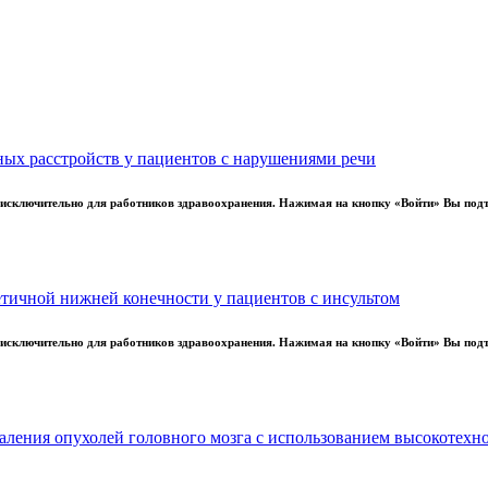
.01.2025
дицина боли - от понимания к действию 2025
дицина боли - от понимания к действию 2025
ых расстройств у пациентов с нарушениями речи
ы исключительно для работников здравоохранения. Нажимая на кнопку «Войти» Вы под
тичной нижней конечности у пациентов с инсультом
ы исключительно для работников здравоохранения. Нажимая на кнопку «Войти» Вы под
.03.2025
тняя школа молодых неврологов 2025
аления опухолей головного мозга с использованием высокотех
тняя школа молодых неврологов 2025