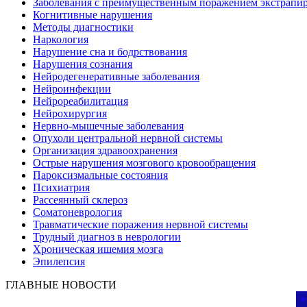
Заболевания с преимущественным поражением экстрапи
Когнитивные нарушения
Методы диагностики
Наркология
Нарушение сна и бодрствования
Нарушения сознания
Нейродегенеративные заболевания
Нейроинфекции
Нейрореабилитация
Нейрохирургия
Нервно-мышечные заболевания
Опухоли центральной нервной системы
Организация здравоохранения
Острые нарушения мозгового кровообращения
Пароксизмальные состояния
Психиатрия
Рассеянный склероз
Соматоневрология
Травматические поражения нервной системы
Трудный диагноз в неврологии
Хроническая ишемия мозга
Эпилепсия
ГЛАВНЫЕ НОВОСТИ