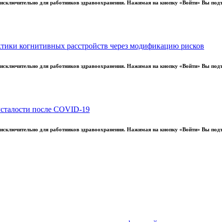
ы исключительно для работников здравоохранения. Нажимая на кнопку «Войти» Вы под
ктики когнитивных расстройств через модификацию рисков
ы исключительно для работников здравоохранения. Нажимая на кнопку «Войти» Вы под
.01.2025
усталости после COVID-19
 Национальный конгресс детских неврологов
 Национальный конгресс детских неврологов
ы исключительно для работников здравоохранения. Нажимая на кнопку «Войти» Вы под