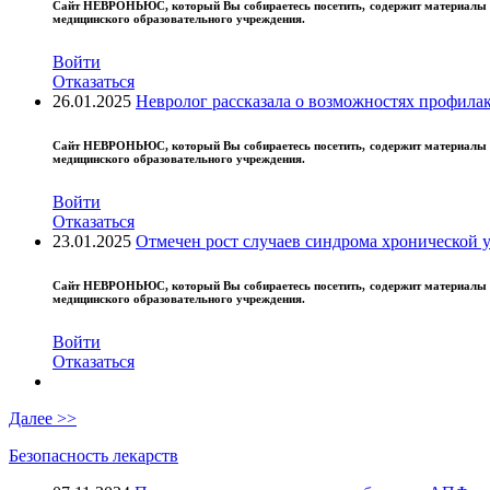
Сайт
НЕВРОНЬЮС
, который Вы собираетесь посетить, содержит материал
медицинского образовательного учреждения.
Войти
Отказаться
26.01.2025
Невролог рассказала о возможностях профила
Сайт
НЕВРОНЬЮС
, который Вы собираетесь посетить, содержит материал
медицинского образовательного учреждения.
Войти
Отказаться
25
23.01.2025
Отмечен рост случаев синдрома хронической 
II
II
Сайт
НЕВРОНЬЮС
, который Вы собираетесь посетить, содержит материал
...
медицинского образовательного учреждения.
Войти
Отказаться
Далее >>
Безопасность лекарств