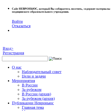
Сайт
НЕВРОНЬЮС
, который Вы собираетесь посетить, содержит материал
медицинского образовательного учреждения.
Войти
Отказаться
Вход>
Регистрация
О нас
Наблюдательный совет
Цели и задачи
Мероприятия
В России
За рубежом
В России (архив)
За рубежом (архив)
Публикации Невроньюс
Главная тема