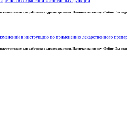
сартанов в сохранении когнитивных функций
ы исключительно для работников здравоохранения. Нажимая на кнопку «Войти» Вы под
 изменений в инструкцию по применению лекарственного препа
.12.2024
трая и хроническая цереброваскулярная патология
ы исключительно для работников здравоохранения. Нажимая на кнопку «Войти» Вы под
трая и хроническая цереброваскулярная патология