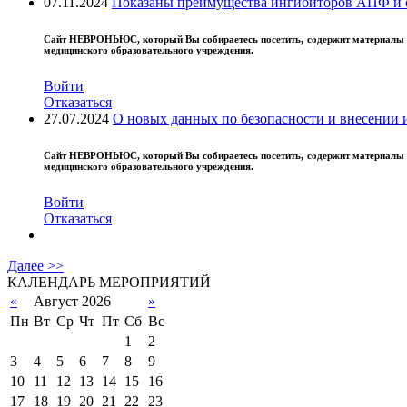
07.11.2024
Показаны преимущества ингибиторов АПФ и 
Сайт
НЕВРОНЬЮС
, который Вы собираетесь посетить, содержит материал
медицинского образовательного учреждения.
Войти
Отказаться
27.07.2024
О новых данных по безопасности и внесении
25
Ос
Сайт
НЕВРОНЬЮС
, который Вы собираетесь посетить, содержит материал
Ос
медицинского образовательного учреждения.
...
Войти
Отказаться
Далее >>
КАЛЕНДАРЬ МЕРОПРИЯТИЙ
«
Август 2026
»
Пн
Вт
Ср
Чт
Пт
Сб
Вс
1
2
3
4
5
6
7
8
9
10
11
12
13
14
15
16
17
18
19
20
21
22
23