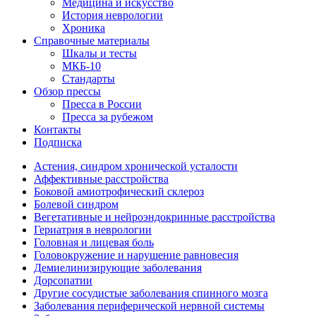
Медицина и искусство
История неврологии
Хроника
Справочные материалы
Шкалы и тесты
МКБ-10
Стандарты
Обзор прессы
Пресса в России
Пресса за рубежом
Контакты
Подписка
Астения, синдром хронической усталости
Аффективные расстройства
Боковой амиотрофический склероз
Болевой синдром
Вегетативные и нейроэндокринные расстройства
Гериатрия в неврологии
Головная и лицевая боль
Головокружение и нарушение равновесия
Демиелинизирующие заболевания
Дорсопатии
Другие сосудистые заболевания спинного мозга
Заболевания периферической нервной системы