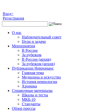
Вход>
Регистрация
О нас
Наблюдательный совет
Цели и задачи
Мероприятия
В России
За рубежом
В России (архив)
За рубежом (архив)
Публикации Невроньюс
Главная тема
Медицина и искусство
История неврологии
Хроника
Справочные материалы
Шкалы и тесты
МКБ-10
Стандарты
Обзор прессы