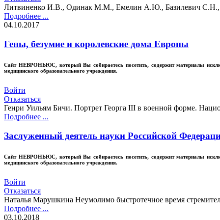
Литвиненко И.В., Одинак М.М., Емелин А.Ю., Базилевич С.Н.,
Подробнее ...
04.10.2017
Гены, безумие и королевские дома Европы
Сайт
НЕВРОНЬЮС
, который Вы собираетесь посетить, содержит материалы иск
медицинского образовательного учреждения.
Войти
Отказаться
Генри Уильям Бичи. Портрет Георга III в военной форме. Нац
Подробнее ...
Заслуженный деятель науки Российской Федерации
Сайт
НЕВРОНЬЮС
, который Вы собираетесь посетить, содержит материалы иск
медицинского образовательного учреждения.
Войти
Отказаться
Наталья Марушкина Неумолимо быстротечное время стремитель
Подробнее ...
03.10.2018