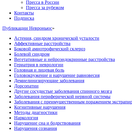
Пресса в России
Пресса за рубежом
Контакты
Подписка
Публикации Невроньюс
»
Астения, синдром хронической усталости
Аффективные расстройства
Боковой амиотрофический склероз
Болевой синдром
Вегетативные и нейроэндокринные расстройства
Гериатрия в неврологии
Головная и лицевая боль
Головокружение и нарушение равновесия
Демиелинизирующие заболевания
Дорсопатии
Другие сосудистые заболевания спинного мозга
Заболевания периферической нервной системы
Заболевания с преимущественным поражением экстрапи
Когнитивные нарушения
Методы диагностики
Наркология
Нарушение сна и бодрствования
Нарушения сознания