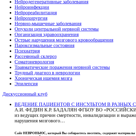
Нейродегенеративные заболевания
Нейроинфекции
Нейрореабилитация
Нейрохирургия
Нервно-мышечные заболевания
Опухоли центральной нервной системы
Организация здравоохранения
Острые нарушения мозгового кровообращения
Пароксизмальные состояния
Психиатрия
Рассеянный склероз
Соматоневрология
Травматические поражения нервной системы
Трудный диагноз в неврологии
Хроническая ишемия мозга
Эпилепсия
Дискуссионный клуб
ВЕДЕНИЕ ПАЦИЕНТОВ С ИНСУЛЬТОМ В РАЗНЫХ СТРАН
А.И. ФЕДИН К.Р. БАДАЛЯН ФГБОУ ВО «РОССИЙ
из ведущих причин смертности, инвалидизации и выражен
нарушения мозгового…
Сайт
НЕВРОНЬЮС
, который Вы собираетесь посетить, содержит материал