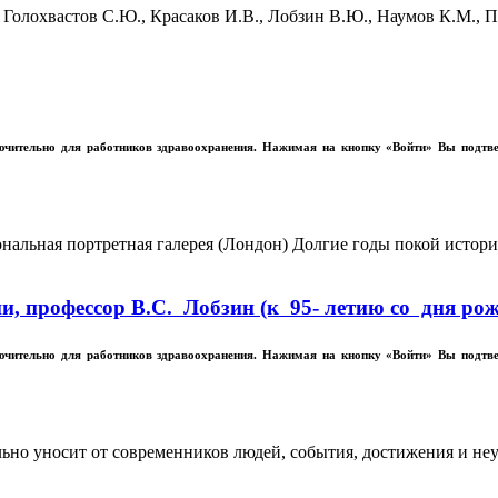
 Голохвастов С.Ю., Красаков И.В., Лобзин В.Ю., Наумов К.М.,
лючительно для работников здравоохранения. Нажимая на кнопку «Войти» Вы подтв
иональная портретная галерея (Лондон) Долгие годы покой исто
, профессор В.С. Лобзин (к 95‑ летию со дня ро
лючительно для работников здравоохранения. Нажимая на кнопку «Войти» Вы подтв
но уносит от современников людей, события, достижения и неуд