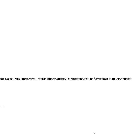
ерждаете, что являетесь дипломированным медицинским работником или студентом
в…