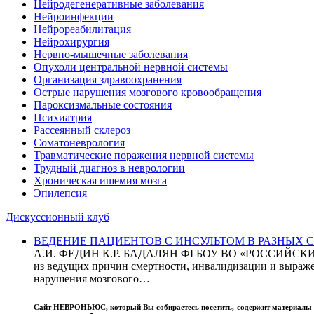
Нейродегенеративные заболевания
Нейроинфекции
Нейрореабилитация
Нейрохирургия
Нервно-мышечные заболевания
Опухоли центральной нервной системы
Организация здравоохранения
Острые нарушения мозгового кровообращения
Пароксизмальные состояния
Психиатрия
Рассеянный склероз
Соматоневрология
Травматические поражения нервной системы
Трудный диагноз в неврологии
Хроническая ишемия мозга
Эпилепсия
Дискуссионный клуб
ВЕДЕНИЕ ПАЦИЕНТОВ С ИНСУЛЬТОМ В РАЗНЫХ СТРАН
А.И. ФЕДИН К.Р. БАДАЛЯН ФГБОУ ВО «РОССИЙ
из ведущих причин смертности, инвалидизации и выражен
нарушения мозгового…
Сайт
НЕВРОНЬЮС
, который Вы собираетесь посетить, содержит материал