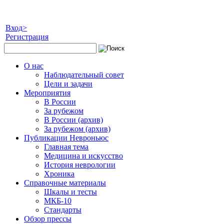
Вход>
Регистрация
О нас
Наблюдательный совет
Цели и задачи
Мероприятия
В России
За рубежом
В России (архив)
За рубежом (архив)
Публикации Невроньюс
Главная тема
Медицина и искусство
История неврологии
Хроника
Справочные материалы
Шкалы и тесты
МКБ-10
Стандарты
Обзор прессы