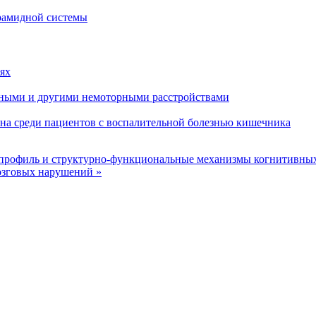
рамидной системы
ях
ными и другими немоторными расстройствами
на среди пациентов с воспалительной болезнью кишечника
профиль и структурно-функциональные механизмы когнитивны
озговых нарушений »