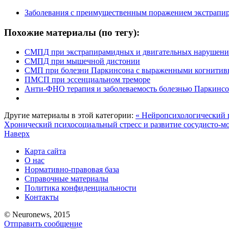
Заболевания с преимущественным поражением экстрапи
Похожие материалы (по тегу):
СМПД при экстрапирамидных и двигательных нарушени
СМПД при мышечной дистонии
СМП при болезни Паркинсона с выраженными когнитив
ПМСП при эссенциальном треморе
Анти-ФНО терапия и заболеваемость болезнью Паркинсо
Другие материалы в этой категории:
« Нейропсихологический 
Хронический психосоциальный стресс и развитие сосудисто-м
Наверх
Карта сайта
О нас
Нормативно-правовая база
Справочные материалы
Политика конфиденциальности
Контакты
© Neuronews, 2015
Отправить сообщение