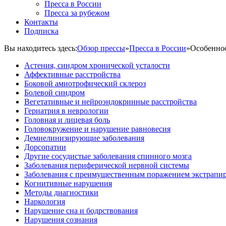
Пресса в России
Пресса за рубежом
Контакты
Подписка
Вы находитесь здесь:
Обзор прессы
»
Пресса в России
»
Особеннос
Астения, синдром хронической усталости
Аффективные расстройства
Боковой амиотрофический склероз
Болевой синдром
Вегетативные и нейроэндокринные расстройства
Гериатрия в неврологии
Головная и лицевая боль
Головокружение и нарушение равновесия
Демиелинизирующие заболевания
Дорсопатии
Другие сосудистые заболевания спинного мозга
Заболевания периферической нервной системы
Заболевания с преимущественным поражением экстрапи
Когнитивные нарушения
Методы диагностики
Наркология
Нарушение сна и бодрствования
Нарушения сознания