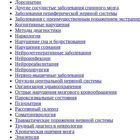
Дорсопатии
Другие сосудистые заболевания спинного мозга
Заболевания периферической нервной системы
Заболевания с преимущественным поражением экстрапи
Когнитивные нарушения
Методы диагностики
Наркология
Нарушение сна и бодрствования
Нарушения сознания
Нейродегенеративные заболевания
Нейроинфекции
Нейрореабилитация
Нейрохирургия
Нервно-мышечные заболевания
Опухоли центральной нервной системы
Организация здравоохранения
Острые нарушения мозгового кровообращения
Пароксизмальные состояния
Психиатрия
Рассеянный склероз
Соматоневрология
Травматические поражения нервной системы
Трудный диагноз в неврологии
Хроническая ишемия мозга
Эпилепсия