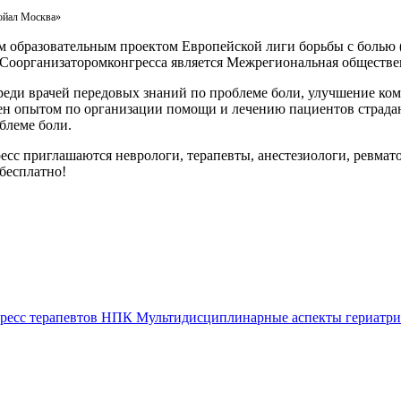
Ройал Москва»
тным образовательным проектом Европейской лиги борьбы с бо
 Соорганизаторомконгресса является Межрегиональная обществе
среди врачей передовых знаний по проблеме боли, улучшение к
ен опытом по организации помощи и лечению пациентов страд
блеме боли.
сс приглашаются неврологи, терапевты, анестезиологи, ревмато
 бесплатно!
ресс терапевтов
НПК Мультидисциплинарные аспекты гериатрич