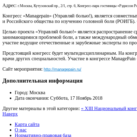
Адрес:
г.Москва, Кутузовский пр., 2/1, стр. 6, Конгресс-парк гостиницы «Рэдиссон 
Конгресс «Managepain» (Управляй болью!), является совмес
и Российского общества по изучению головной боли (РОИГБ).
Целью проекта «Управляй болью!» является распространение 
занимающимися проблемой боли, а также международный обм
участие ведущие отечественные и зарубежные эксперты по про
Предстоящий конгресс будет мультидисциплинарным. На конгре
врачи других специальностей. Участие в конгрессе ManagePain
Сайт мероприятия:
http://managepain.ru/
Дополнительная информация
Город:
Москва
Дата окончания:
Суббота, 17 Ноябрь 2018
Другие материалы в этой категории:
« XIII Национальный конг
Наверх
Карта сайта
О нас
Нормативно-правовая база