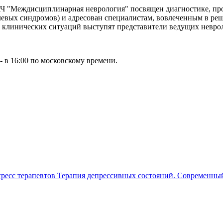
"Междисциплинарная неврология" посвящен диагностике, про
евых синдромов) и адресован специалистам, вовлеченным в реш
и клинических ситуаций выступят представители ведущих невро
- в 16:00 по московскому времени.
ресс терапевтов
Терапия депрессивных состояний. Современный