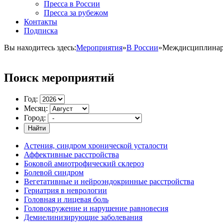
Пресса в России
Пресса за рубежом
Контакты
Подписка
Вы находитесь здесь:
Мероприятия
»
В России
»
Междисциплинар
Поиск мероприятий
Год:
Месяц:
Город:
Найти
Астения, синдром хронической усталости
Аффективные расстройства
Боковой амиотрофический склероз
Болевой синдром
Вегетативные и нейроэндокринные расстройства
Гериатрия в неврологии
Головная и лицевая боль
Головокружение и нарушение равновесия
Демиелинизирующие заболевания