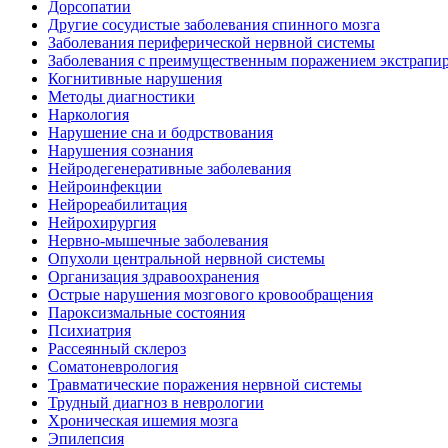
Дорсопатии
Другие сосудистые заболевания спинного мозга
Заболевания периферической нервной системы
Заболевания с преимущественным поражением экстрапи
Когнитивные нарушения
Методы диагностики
Наркология
Нарушение сна и бодрствования
Нарушения сознания
Нейродегенеративные заболевания
Нейроинфекции
Нейрореабилитация
Нейрохирургия
Нервно-мышечные заболевания
Опухоли центральной нервной системы
Организация здравоохранения
Острые нарушения мозгового кровообращения
Пароксизмальные состояния
Психиатрия
Рассеянный склероз
Соматоневрология
Травматические поражения нервной системы
Трудный диагноз в неврологии
Хроническая ишемия мозга
Эпилепсия