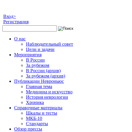
Вход>
Регистрация
О нас
Наблюдательный совет
Цели и задачи
Мероприятия
В России
За рубежом
В России (архив)
За рубежом (архив)
Публикации Невроньюс
Главная тема
Медицина и искусство
История неврологии
Хроника
Справочные материалы
Шкалы и тесты
МКБ-10
Стандарты
Обзор прессы