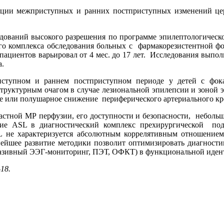
ции межприступных и ранних постприступных изменений цер
едований высокого разрешения по программе эпилептологическ
 комплекса обследования больных с фармакорезистентной фок
т пациентов варьировал от 4 мес. до 17 лет. Исследования выпо
а.
ступном и раннем постприступном периоде у детей с фок
труктурным очагом в случае лезиональной эпилепсии и зоной
ое или полушарное снижение периферического артериального кр
растной МР перфузии, его доступности и безопасности, небол
ие ASL в диагностический комплекс прехирургической под
SL не характеризуется абсолютным коррелятивным отношение
нейшее развитие методики позволит оптимизировать диагности
вазивный ЭЭГ-мониторинг, ПЭТ, ОФКТ) в функциональной иден
-18.