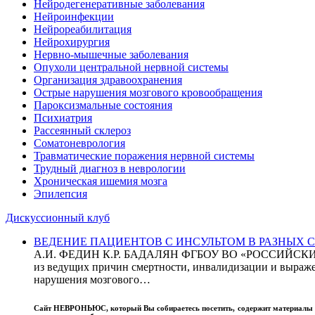
Нейродегенеративные заболевания
Нейроинфекции
Нейрореабилитация
Нейрохирургия
Нервно-мышечные заболевания
Опухоли центральной нервной системы
Организация здравоохранения
Острые нарушения мозгового кровообращения
Пароксизмальные состояния
Психиатрия
Рассеянный склероз
Соматоневрология
Травматические поражения нервной системы
Трудный диагноз в неврологии
Хроническая ишемия мозга
Эпилепсия
Дискуссионный клуб
ВЕДЕНИЕ ПАЦИЕНТОВ С ИНСУЛЬТОМ В РАЗНЫХ СТРАН
А.И. ФЕДИН К.Р. БАДАЛЯН ФГБОУ ВО «РОССИЙ
из ведущих причин смертности, инвалидизации и выражен
нарушения мозгового…
Сайт
НЕВРОНЬЮС
, который Вы собираетесь посетить, содержит материал