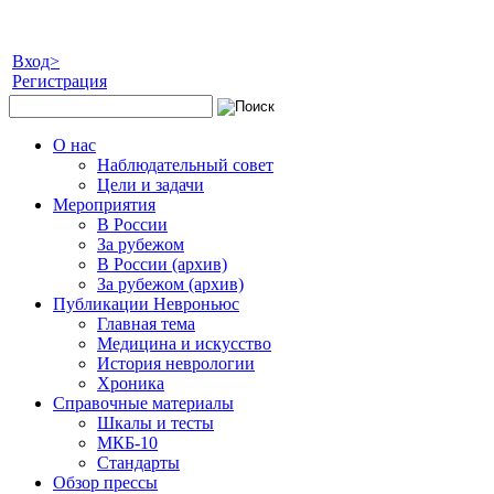
Вход>
Регистрация
О нас
Наблюдательный совет
Цели и задачи
Мероприятия
В России
За рубежом
В России (архив)
За рубежом (архив)
Публикации Невроньюс
Главная тема
Медицина и искусство
История неврологии
Хроника
Справочные материалы
Шкалы и тесты
МКБ-10
Стандарты
Обзор прессы