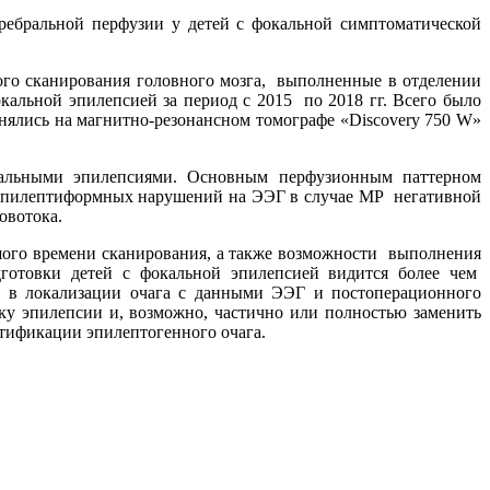
ебральной перфузии у детей с фокальной симптоматической
ого сканирования головного мозга, выполненные в отделении
альной эпилепсией за период с 2015 по 2018 гг. Всего было
лнялись на магнитно-резонансном томографе «Discovery 750 W»
альными эпилепсиями. Основным перфузионным паттерном
 эпилептиформных нарушений на ЭЭГ в случае МР негативной
овотока.
ьшого времени сканирования, а также возможности выполнения
готовки детей с фокальной эпилепсией видится более чем
м в локализации очага с данными ЭЭГ и постоперационного
ку эпилепсии и, возможно, частично или полностью заменить
тификации эпилептогенного очага.