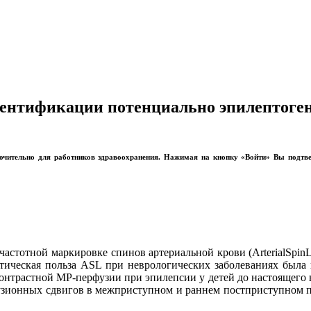
ентификации потенциально эпилептоген
лючительно для работников здравоохранения. Нажимая на кнопку «Войти» Вы подтв
астотной маркировке спинов артериальной крови (ArterialSpinL
тическая польза ASL при неврологических заболеваниях была
контрастной МР-перфузии при эпилепсии у детей до настоящего 
узионных сдвигов в межприступном и раннем постприступном пе