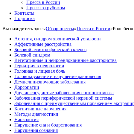
Пресса в России
Пресса за рубежом
Контакты
Подписка
Вы находитесь здесь:
Обзор прессы
»
Пресса в России
»
Роль беск
Астения, синдром хронической усталости
Аффективные расстройства
Боковой амиотрофический склероз
Болевой синдром
Вегетативные и нейроэндокринные расстройства
Гериатрия в неврологии
Головная и лицевая боль
Головокружение и нарушение равновесия
Демиелинизирующие заболевания
Дорсопатии
Другие сосудистые заболевания спинного мозга
Заболевания периферической нервной системы
Заболевания с преимущественным поражением экстрапи
Когнитивные нарушения
Методы диагностики
Наркология
Нарушение сна и бодрствования
Нарушения сознания