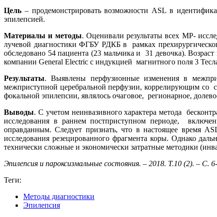
Цель
– продемонстрировать возможности ASL в идентифика
эпилепсией.
Материалы и методы
. Оценивали результаты всех МР- иссл
лучевой диагностики ФГБУ РДКБ в рамках прехирургического
обследовано 54 пациента (23 мальчика и 31 девочка). Возрас
компании General Electric с индукцией магнитного поля 3 Тесл
Результаты
. Выявлены перфузионные изменения в межпри
межприступной церебральной перфузии, коррелирующим со с
фокальной эпилепсии, являлось очаговое, регионарное, долев
Выводы
. С учетом неинвазивного характера метода бесконт
исследования в раннем постприступном периоде, включен
оправданным. Следует признать, что в настоящее время A
исследования резецированного фрагмента коры. Однако даль
технически сложные и экономически затратные методики (ин
Эпилепсия и пароксизмальные состояния. – 2018. Т.10 (2). – С. 6
Теги:
Методы диагностики
Эпилепсия