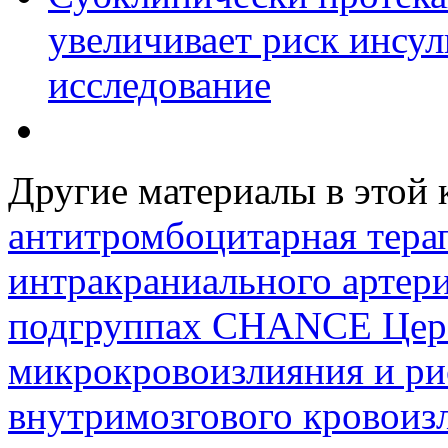
увеличивает риск инсул
исследование
Другие материалы в этой 
антитромбоцитарная терап
интракраниального артери
подгруппах CHANCE
Цер
микрокровоизлияния и ри
внутримозгового кровоиз