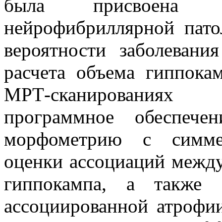
была присвоена ст
нейрофибриллярной пато
вероятности заболевани
расчета объема гиппока
МРТ-сканированиях 
программное обеспече
морфометрию с симме
оценки ассоциаций межд
гиппокампа, а также 
ассоциированной атрофи