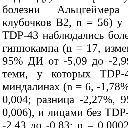
болезни Альцгеймера
клубочков B2, n = 56) у
TDP-43 наблюдались боле
гиппокампа (n = 17, изме
95% ДИ от -5,09 до -2,9
теми, у которых TDP-
миндалинах (n = 6, -1,78%
0,004; разница -2,27%, 
0,006), и лицами без TDP
-2,43 до -0,83; p = 0,00