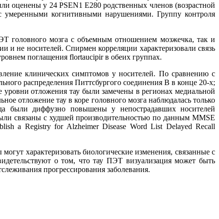
 были оценены у 24 PSEN1 E280 родственных членов (возрастной
и с умеренными когнитивными нарушениями. Группу контроля
ПЭТ головного мозга с объемным отношением мозжечка, так и
ии и не носителей. Спирмен корреляции характеризовали связь
внем поглащения flortaucipir в обеих группах.
появление клинических симптомов у носителей. По сравнению с
ного распределения Питтсбургого соединения B в конце 20-х;
ые уровни отложения тау были замечены в регионах медиальной
ное отложение тау в коре головного мозга наблюдалась только
ида были диффузно повышены у непострадавших носителей
 были связаны с худшей производительностью по данным MMSE
ish a Registry for Alzheimer Disease Word List Delayed Recall
 могут характеризовать биологические изменения, связанные с
идетельствуют о том, что тау ПЭТ визуализация может быть
тслеживания прогрессирования заболевания.