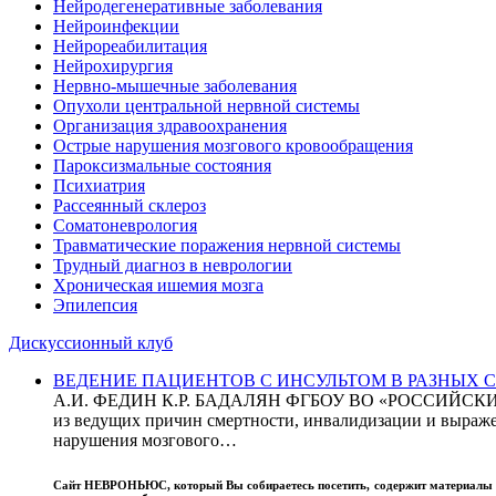
Нейродегенеративные заболевания
Нейроинфекции
Нейрореабилитация
Нейрохирургия
Нервно-мышечные заболевания
Опухоли центральной нервной системы
Организация здравоохранения
Острые нарушения мозгового кровообращения
Пароксизмальные состояния
Психиатрия
Рассеянный склероз
Соматоневрология
Травматические поражения нервной системы
Трудный диагноз в неврологии
Хроническая ишемия мозга
Эпилепсия
Дискуссионный клуб
ВЕДЕНИЕ ПАЦИЕНТОВ С ИНСУЛЬТОМ В РАЗНЫХ СТРАН
А.И. ФЕДИН К.Р. БАДАЛЯН ФГБОУ ВО «РОССИЙ
из ведущих причин смертности, инвалидизации и выражен
нарушения мозгового…
Сайт
НЕВРОНЬЮС
, который Вы собираетесь посетить, содержит материал