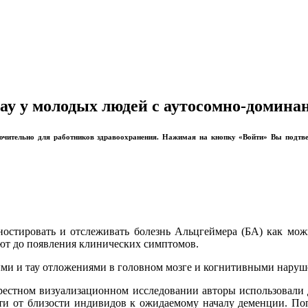
тау у молодых людей с аутосомно-домин
лючительно для работников здравоохранения. Нажимая на кнопку «Войти» Вы подтв
ностировать и отслеживать болезнь Альцгеймера (БА) как мо
уют до появления клинических симптомов.
ыми и тау отложениями в головном мозге и когнитивными наруш
крестном визуализационном исследовании авторы использовали
ости от близости индивидов к ожидаемому началу деменции. П