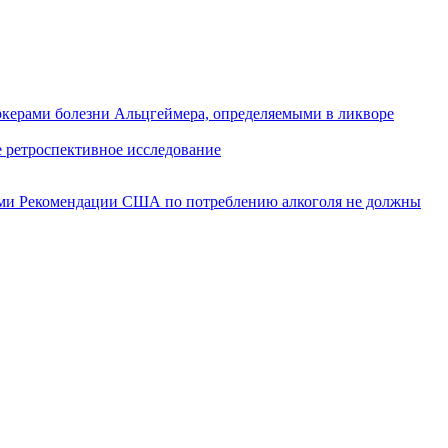
керами болезни Альцгеймера, определяемыми в ликворе
е ретроспективное исследование
ами
Рекомендации США по потреблению алкоголя не должны