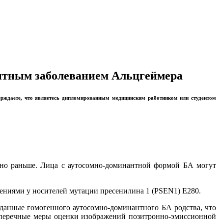
антным заболеванием Альцгеймера
ерждаете, что являетесь дипломированным медицинским работником или студентом
жно раньше. Лица с аутосомно-доминантной формой БА могут
ениями у носителей мутации пресенилина 1 (PSEN1) E280.
 данные гомогенного аутосомно-доминантного БА родства, что
оперечные меры оценки изображений позитронно-эмиссионной