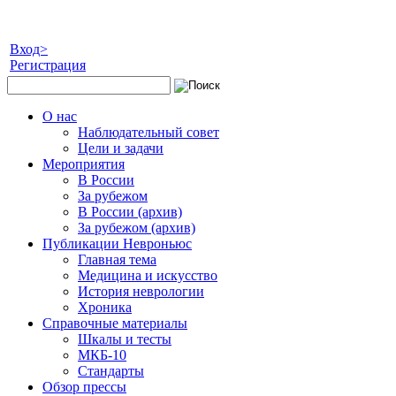
Вход>
Регистрация
О нас
Наблюдательный совет
Цели и задачи
Мероприятия
В России
За рубежом
В России (архив)
За рубежом (архив)
Публикации Невроньюс
Главная тема
Медицина и искусство
История неврологии
Хроника
Справочные материалы
Шкалы и тесты
МКБ-10
Стандарты
Обзор прессы