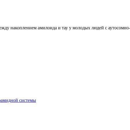
ежду накоплением амилоида и тау у молодых людей с аутосомн
рамидной системы