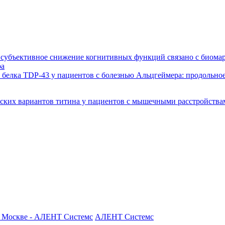
убъективное снижение когнитивных функций связано с биомар
ра
 белка TDP-43 у пациентов с болезнью Альцгеймера: продольно
еских вариантов титина у пациентов с мышечными расстройств
АЛЕНТ Системс