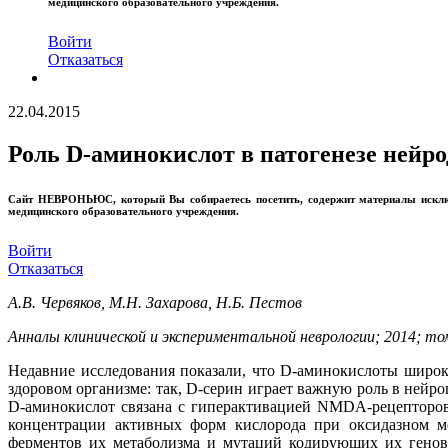
медицинского образовательного учреждения.
Войти
Отказаться
22.04.2015
Роль D-аминокислот в патогенезе нейр
Сайт
НЕВРОНЬЮС
, который Вы собираетесь посетить, содержит материалы иск
медицинского образовательного учреждения.
Войти
Отказаться
А.В. Червяков, М.Н. Захарова, Н.Б. Пестов
Анналы клинической и экспериментальной неврологии; 2014; то
Недавние исследования показали, что D-аминокислоты широк
здоровом организме: так, D-серин играет важную роль в нейр
D-аминокислот связана с гиперактивацией NMDA-рецепторов
концентрации активных форм кислорода при оксидазном ме
ферментов их метаболизма и мутаций кодирующих их генов 