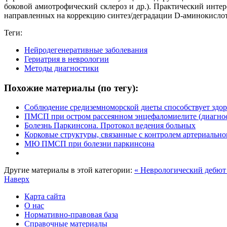
боковой амиотрофический склероз и др.). Практический инте
направленных на коррекцию синтез/деградации D-аминокисло
Теги:
Нейродегенеративные заболевания
Гериатрия в неврологии
Методы диагностики
Похожие материалы (по тегу):
Соблюдение средиземноморской диеты способствует здо
ПМСП при остром рассеянном энцефаломиелите (диагно
Болезнь Паркинсона. Протокол ведения больных
Корковые структуры, связанные с контролем артериально
МЮ ПМСП при болезни паркинсона
Другие материалы в этой категории:
« Неврологический дебют
Наверх
Карта сайта
О нас
Нормативно-правовая база
Справочные материалы