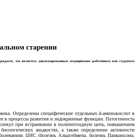
мальном старении
ерждаете, что являетесь дипломированным медицинским работником или студентом
овека. Определены специфические отдельных d-аминокислот в
чен в процессы развития и эндокринные функции. Патогенность
олекул при встраивании в полипептидную цепь, повышением
биологических жидкостях, а также определение активности
олеваниях ЦНС (болезнь Альцгеймера, болезнь Паркинсона,