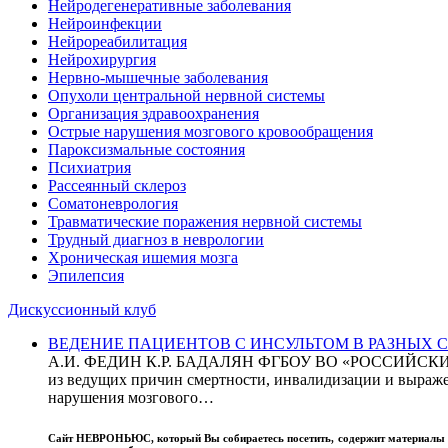
Нейродегенеративные заболевания
Нейроинфекции
Нейрореабилитация
Нейрохирургия
Нервно-мышечные заболевания
Опухоли центральной нервной системы
Организация здравоохранения
Острые нарушения мозгового кровообращения
Пароксизмальные состояния
Психиатрия
Рассеянный склероз
Соматоневрология
Травматические поражения нервной системы
Трудный диагноз в неврологии
Хроническая ишемия мозга
Эпилепсия
Дискуссионный клуб
ВЕДЕНИЕ ПАЦИЕНТОВ С ИНСУЛЬТОМ В РАЗНЫХ СТРАН
А.И. ФЕДИН К.Р. БАДАЛЯН ФГБОУ ВО «РОССИЙ
из ведущих причин смертности, инвалидизации и выражен
нарушения мозгового…
Сайт
НЕВРОНЬЮС
, который Вы собираетесь посетить, содержит материал