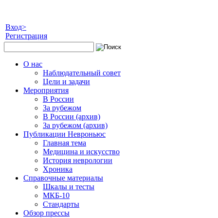
Вход>
Регистрация
О нас
Наблюдательный совет
Цели и задачи
Мероприятия
В России
За рубежом
В России (архив)
За рубежом (архив)
Публикации Невроньюс
Главная тема
Медицина и искусство
История неврологии
Хроника
Справочные материалы
Шкалы и тесты
МКБ-10
Стандарты
Обзор прессы