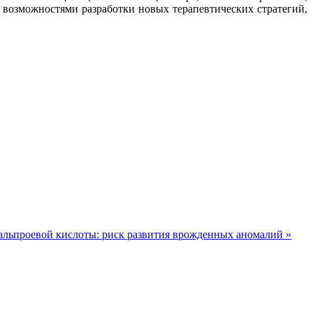
 возможностями разработки новых терапевтических стратегий,
альпроевой кислоты: риск развития врожденных аномалий »