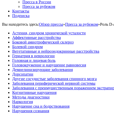
Пресса в России
Пресса за рубежом
Контакты
Подписка
Вы находитесь здесь:
Обзор прессы
»
Пресса за рубежом
»
Роль D-
Астения, синдром хронической усталости
Аффективные расстройства
Боковой амиотрофический склероз
Болевой синдром
Вегетативные и нейроэндокринные расстройства
Гериатрия в неврологии
Головная и лицевая боль
Головокружение и нарушение равновесия
Демиелинизирующие заболевания
Дорсопатии
Другие сосудистые заболевания спинного мозга
Заболевания периферической нервной системы
Заболевания с преимущественным поражением экстрапи
Когнитивные нарушения
Методы диагностики
Наркология
Нарушение сна и бодрствования
Нарушения сознания