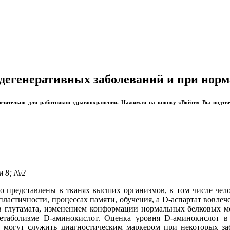
одегенеративных заболеваний и при нор
лючительно для работников здравоохранения. Нажимая на кнопку «Войти» Вы подтв
м 8; №2
о представлены в тканях высших организмов, в том числе чел
опластичности, процессах памяти, обучения, а D-аспартат вовле
 глутамата, изменением конформации нормальных белковых м
таболизме D-аминокислот. Оценка уровня D-аминокислот в 
могут служить диагностическим маркером при некоторых заб