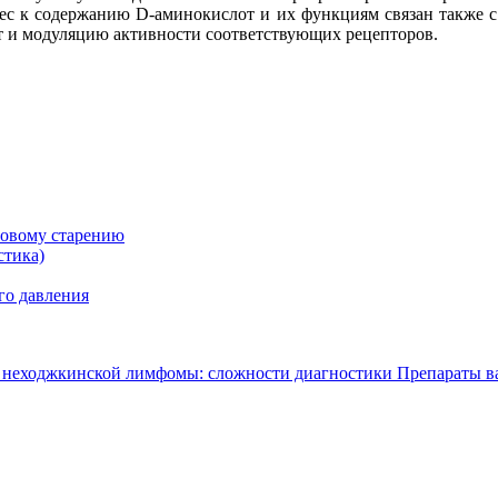
рес к содержанию D-аминокислот и их функциям связан также с
т и модуляцию активности соответствующих рецепторов.
ровому старению
стика)
го давления
 неходжкинской лимфомы: сложности диагностики
Препараты в