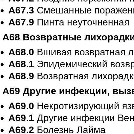
A67.3
Смешанные поражени
A67.9
Пинта неуточненная
A68 Возвратные лихорадк
A68.0
Вшивая возвратная л
A68.1
Эпидемический возв
A68.9
Возвратная лихорадк
A69 Другие инфекции, выз
A69.0
Некротизирующий яз
A69.1
Другие инфекции Ве
A69.2
Болезнь Лайма