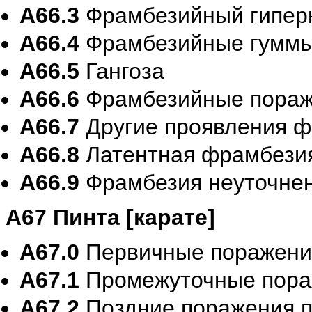
A66.3
Фрамбезийный гипер
A66.4
Фрамбезийные гуммы
A66.5
Гангоза
A66.6
Фрамбезийные пораже
A66.7
Другие проявления 
A66.8
Латентная фрамбези
A66.9
Фрамбезия неуточне
A67 Пинта [карате]
A67.0
Первичные поражения
A67.1
Промежуточные пора
A67.2
Поздние поражения п