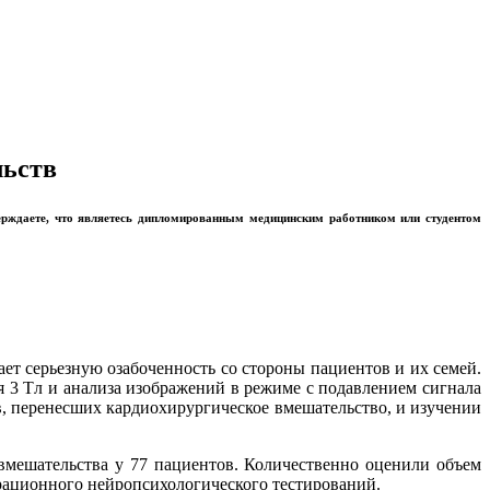
льств
ерждаете, что являетесь дипломированным медицинским работником или студентом
т серьезную озабоченность со стороны пациентов и их семей.
 3 Tл и анализа изображений в режиме с подавлением сигнала
 перенесших кардиохирургическое вмешательство, и изучении
мешательства у 77 пациентов. Количественно оценили объем
рационного нейропсихологического тестирований.