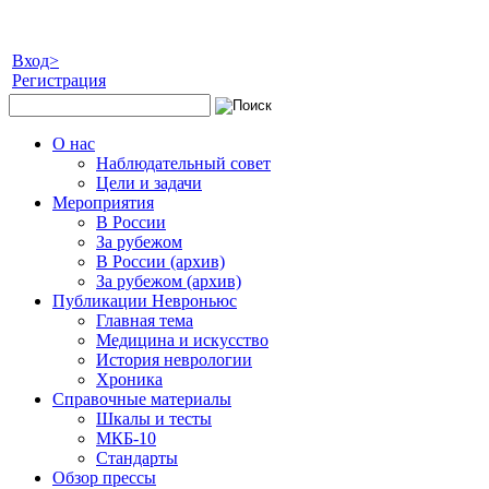
Вход>
Регистрация
О нас
Наблюдательный совет
Цели и задачи
Мероприятия
В России
За рубежом
В России (архив)
За рубежом (архив)
Публикации Невроньюс
Главная тема
Медицина и искусство
История неврологии
Хроника
Справочные материалы
Шкалы и тесты
МКБ-10
Стандарты
Обзор прессы