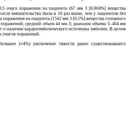
5 очага поражения на пациента (67 мм 3 [0,004%] вещества
сле вмешательства была в 10 раз выше, чем у пациентов без
 поражения на пациента (1542 мм 3 [0,1%] вещества головного
поражений; средний объем 44 мм 3; диапазон объема 5–404 мм
ует о наличии кардиоэмболического источника эмболии. В целом
ых очагов поражений.
ольшое (≈4%) увеличение тяжести ранее существовавшего