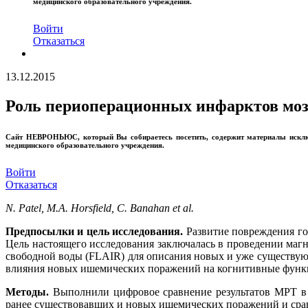
медицинского образовательного учреждения.
Войти
Отказаться
13.12.2015
Роль периоперационных инфарктов моз
Сайт
НЕВРОНЬЮС
, который Вы собираетесь посетить, содержит материалы иск
медицинского образовательного учреждения.
Войти
Отказаться
N. Patel, M.A. Horsfield, C. Banahan et al.
Предпосылки и цель исследования.
Развитие повреждения го
Цель настоящего исследования заключалась в проведении маг
свободной воды (FLAIR) для описания новых и уже существу
влияния новых ишемических поражений на когнитивные фун
Методы.
Выполнили цифровое сравнение результатов МРТ в 
ранее существовавших и новых ишемических поражений и срав