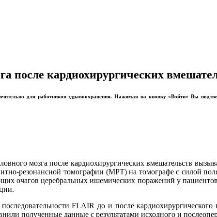
га после кардиохирургических вмешате
лючительно для работников здравоохранения. Нажимая на кнопку «Войти» Вы подтв
ловного мозга после кардиохирургических вмешательств вызывае
нитно-резонансной томографии (МРТ) на томографе с силой поля
ющих очагов церебральных ишемических поражений у пациентов,
кции.
последовательности FLAIR до и после кардиохирургического в
нили полученные данные с результатами исходного и послеопе