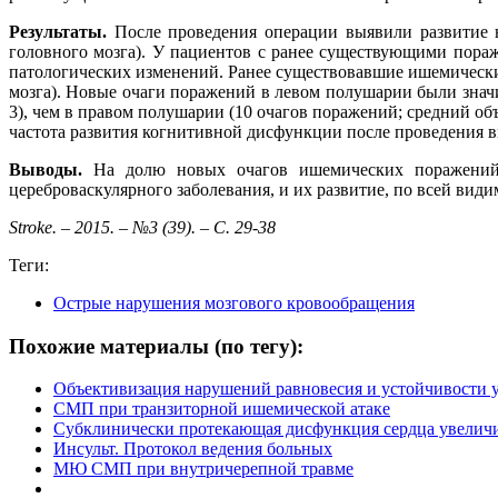
Результаты.
После проведения операции выявили развитие н
головного мозга). У пациентов с ранее существующими пора
патологических изменений. Ранее существовавшие ишемические
мозга). Новые очаги поражений в левом полушарии были знач
3), чем в правом полушарии (10 очагов поражений; средний об
частота развития когнитивной дисфункции после проведения в
Выводы.
На долю новых очагов ишемических поражений п
цереброваскулярного заболевания, и их развитие, по всей вид
Stroke. – 2015. – №3 (39). – С. 29-38
Теги:
Острые нарушения мозгового кровообращения
Похожие материалы (по тегу):
Объективизация нарушений равновесия и устойчивости у
СМП при транзиторной ишемической атаке
Субклинически протекающая дисфункция сердца увеличив
Инсульт. Протокол ведения больных
МЮ СМП при внутричерепной травме