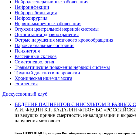
Нейродегенеративные заболевания
Нейроинфекции
Нейрореабилитация
Нейрохирургия
Нервно-мышечные заболевания
Опухоли центральной нервной системы
Организация здравоохранения
Острые нарушения мозгового кровообращения
Пароксизмальные состояния
Психиатрия
Рассеянный склероз
Соматоневрология
Травматические поражения нервной системы
Трудный диагноз в неврологии
Хроническая ишемия мозга
Эпилепсия
Дискуссионный клуб
ВЕДЕНИЕ ПАЦИЕНТОВ С ИНСУЛЬТОМ В РАЗНЫХ СТРАН
А.И. ФЕДИН К.Р. БАДАЛЯН ФГБОУ ВО «РОССИЙ
из ведущих причин смертности, инвалидизации и выражен
нарушения мозгового…
Сайт
НЕВРОНЬЮС
, который Вы собираетесь посетить, содержит материал