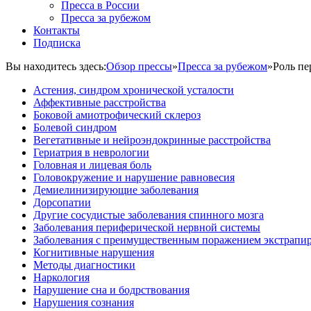
Пресса в России
Пресса за рубежом
Контакты
Подписка
Вы находитесь здесь:
Обзор прессы
»
Пресса за рубежом
»
Роль пе
Астения, синдром хронической усталости
Аффективные расстройства
Боковой амиотрофический склероз
Болевой синдром
Вегетативные и нейроэндокринные расстройства
Гериатрия в неврологии
Головная и лицевая боль
Головокружение и нарушение равновесия
Демиелинизирующие заболевания
Дорсопатии
Другие сосудистые заболевания спинного мозга
Заболевания периферической нервной системы
Заболевания с преимущественным поражением экстрапи
Когнитивные нарушения
Методы диагностики
Наркология
Нарушение сна и бодрствования
Нарушения сознания