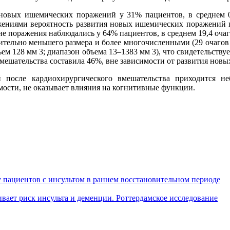
овых ишемических поражений у 31% пациентов, в среднем 0,
жениями вероятность развития новых ишемических поражений по
 поражения наблюдались у 64% пациентов, в среднем 19,4 очага
ительно меньшего размера и более многочисленными (29 очагов 
ъем 128 мм 3; диапазон объема 13–1383 мм 3), что свидетельств
мешательства составила 46%, вне зависимости от развития нов
осле кардиохирургического вмешательства приходится неб
имости, не оказывает влияния на когнитивные функции.
 пациентов с инсультом в раннем восстановительном периоде
ает риск инсульта и деменции. Роттердамское исследование